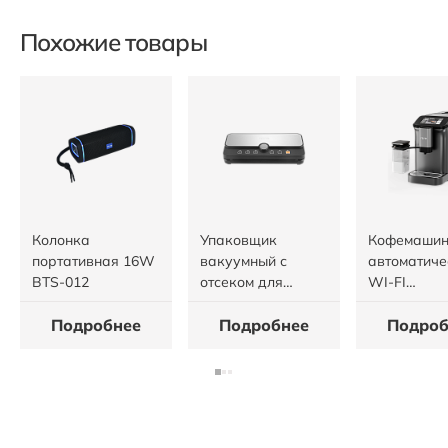
Похожие товары
Колонка
Упаковщик
Кофемаши
портативная 16W
вакуумный с
автоматиче
BTS-012
отсеком для
WI-FI
рулона FVP-005
приложени
Подробнее
Подробнее
FCM-006
Подроб