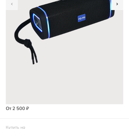
Цвет:
Черный
От
2 500
₽
Купить на