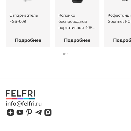
Отпариватель
Колонка
Кофестанц
FGS-009
беспроводная
Gourmet FC
портативная 40Вт
7000mah BTS-013
Подробнее
Подробнее
Подроб
info@felfri.ru