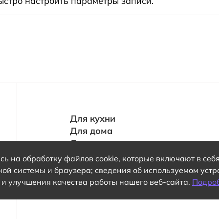
ыстро настроить параметры записи.
Для кухни
Для дома
Для нее
Для него
ь на обработку файлов cookie, которые включают в себя
Для одежды
ной системы и браузера; сведения об используемом уст
 и улучшения качества работы нашего веб-сайта.
Подро
Политика конфиденциальности