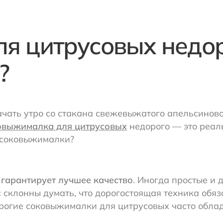
я цитрусовых недор
ь?
чать утро со стакана свежевыжатого апельсиновог
овыжималка для цитрусовых
недорого — это реаль
е соковыжималки?
 гарантирует лучшее качество
. Иногда простые и 
 склонны думать, что дорогостоящая техника обя
едорогие соковыжималки для цитрусовых часто об