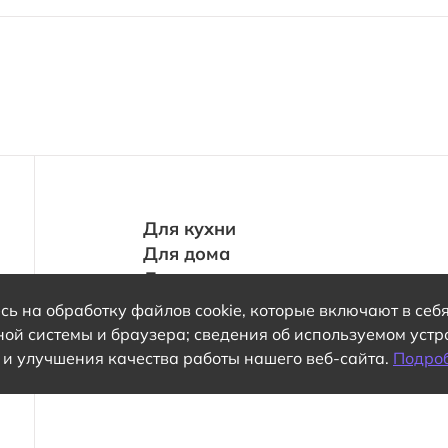
Для кухни
Для дома
Для нее
Для него
ь на обработку файлов cookie, которые включают в себя
Для одежды
ной системы и браузера; сведения об используемом уст
 и улучшения качества работы нашего веб-сайта.
Подро
Политика конфиденциальности